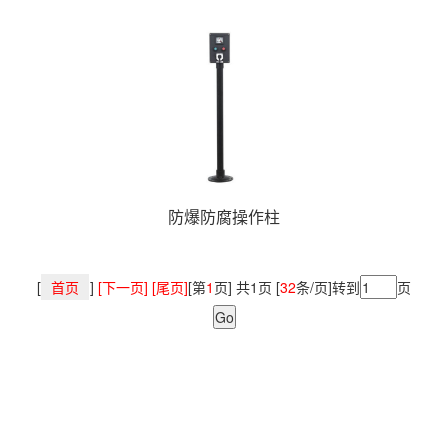
防爆防腐操作柱
[
首页
]
[下一页] [尾页]
[第
1
页] 共1页 [
32
条/页]转到
页