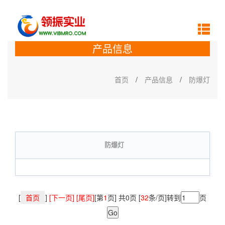
产品信息
首页
/
产品信息
/
防爆灯
防爆灯
[
首页
]
[下一页] [尾页]
[第
1
页] 共0页 [
32
条/页]转到
页