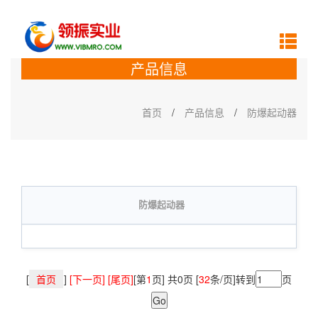
产品信息
首页
/
产品信息
/
防爆起动器
防爆起动器
[
首页
]
[下一页] [尾页]
[第
1
页] 共0页 [
32
条/页]转到
页