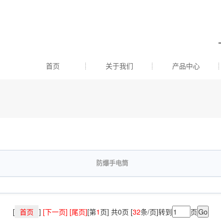
首页
关于我们
产品中心
防爆手电筒
[
首页
]
[下一页] [尾页]
[第
1
页] 共0页 [
32
条/页]转到
页