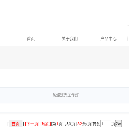
首页
关于我们
产品中心
防爆泛光工作灯
[
首页
]
[下一页] [尾页]
[第
1
页] 共0页 [
32
条/页]转到
页